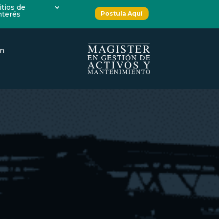
itios de
Postula Aquí
nterés
ón