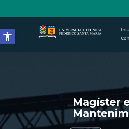
Abrir barra de herramienta
Inic
Con
Magíster e
Mantenim